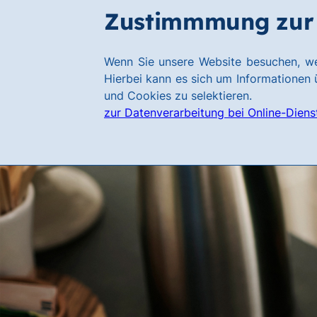
Zum
Zum
Zustimmmung zur 
Hauptinhalt
Footer
springen
springen
Link
Wenn Sie unsere Website besuchen, we
zur
Hierbei kann es sich um Informationen ü
Homepage
und Cookies zu selektieren.
zur Datenverarbeitung bei Online-Diens