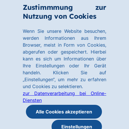
Zum
Zum
Zustimmmung zur
Hauptinhalt
Footer
Link
Nutzung von Cookies
Menü
springen
springen
zur
öffnen
Homepage
Wenn Sie unsere Website besuchen,
werden Informationen aus Ihrem
Browser, meist in Form von Cookies,
abgerufen oder gespeichert. Hierbei
kann es sich um Informationen über
Ihre Einstellungen oder Ihr Gerät
handeln. Klicken Sie auf
„Einstellungen“, um mehr zu erfahren
und Cookies zu selektieren.
zur Datenverarbeitung bei Online-
Diensten
Alle Cookies akzeptieren
Einstellungen