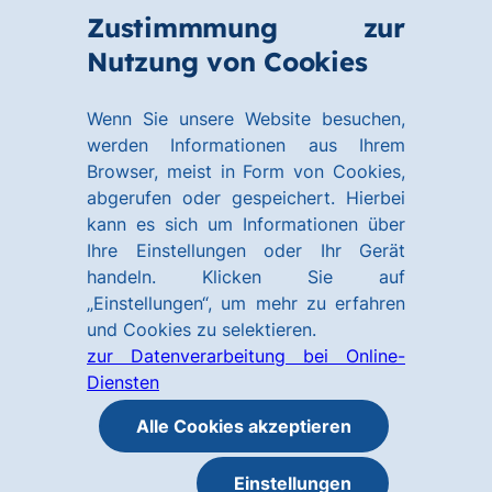
Zum
Zum
Zustimmmung zur
Hauptinhalt
Footer
Link
Nutzung von Cookies
Menü
springen
springen
zur
öffnen
Homepage
Wenn Sie unsere Website besuchen,
werden Informationen aus Ihrem
Browser, meist in Form von Cookies,
abgerufen oder gespeichert. Hierbei
kann es sich um Informationen über
Ihre Einstellungen oder Ihr Gerät
handeln. Klicken Sie auf
„Einstellungen“, um mehr zu erfahren
und Cookies zu selektieren.
zur Datenverarbeitung bei Online-
Diensten
Alle Cookies akzeptieren
Einstellungen