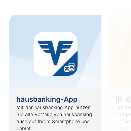
hausbanking-App
ID-
Mit der hausbanking App nutzen
Die ID
Sie alle Vorteile von hausbanking
Freiga
auch auf Ihrem Smartphone und
einfac
Tablet.
Transa