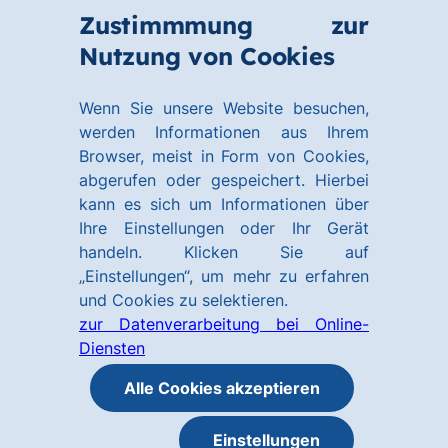
Zum
Zum
Zustimmmung zur
Hauptinhalt
Footer
Link
Nutzung von Cookies
Menü
springen
springen
zur
öffnen
Homepage
Wenn Sie unsere Website besuchen,
werden Informationen aus Ihrem
Browser, meist in Form von Cookies,
abgerufen oder gespeichert. Hierbei
kann es sich um Informationen über
Ihre Einstellungen oder Ihr Gerät
handeln. Klicken Sie auf
„Einstellungen“, um mehr zu erfahren
und Cookies zu selektieren.
zur Datenverarbeitung bei Online-
Diensten
Alle Cookies akzeptieren
Einstellungen