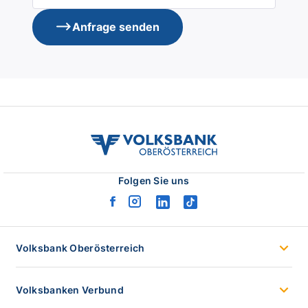
Anfrage senden
volksbank
ooe
logo
Folgen Sie uns
facebook
instagram
linkedin
tiktok
logo
logo
logo
logo
Volksbank Oberösterreich
Volksbanken Verbund