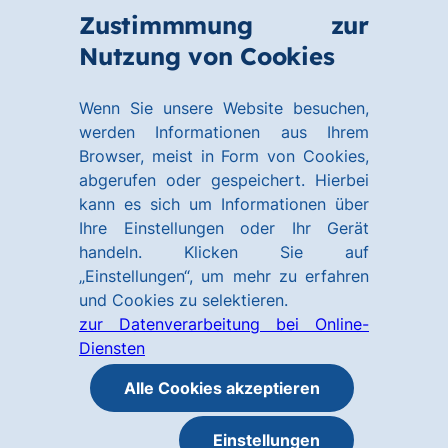
Zum
Zum
Zustimmmung zur
Hauptinhalt
Footer
Link
Nutzung von Cookies
Menü
springen
springen
zur
öffnen
Homepage
Wenn Sie unsere Website besuchen,
werden Informationen aus Ihrem
Browser, meist in Form von Cookies,
abgerufen oder gespeichert. Hierbei
kann es sich um Informationen über
Ihre Einstellungen oder Ihr Gerät
handeln. Klicken Sie auf
„Einstellungen“, um mehr zu erfahren
und Cookies zu selektieren.
zur Datenverarbeitung bei Online-
Diensten
Alle Cookies akzeptieren
Einstellungen