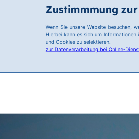
Zum
Zum
Zustimmmung zur 
Filialen
Hauptinhalt
Footer
springen
springen
Link
Wenn Sie unsere Website besuchen, we
zur
Hierbei kann es sich um Informationen ü
Homepage
und Cookies zu selektieren.
zur Datenverarbeitung bei Online-Diens