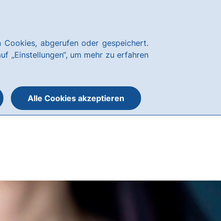
Ihre Hausbank
Karriere
News
Kundenservice
hausbanking
 Cookies, abgerufen oder gespeichert.
Suche
Menü
auf „Einstellungen“, um mehr zu erfahren
öffnen
öffnen
oder
schließen
Alle Cookies akzeptieren