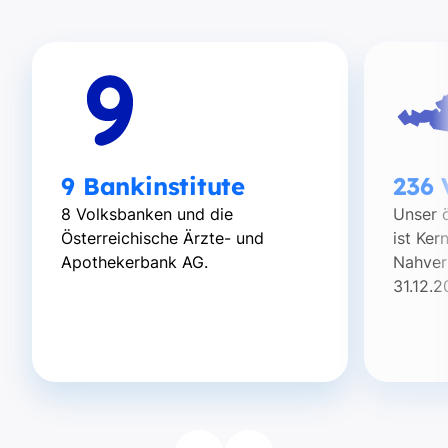
9 Bankinstitute
236 
8 Volksbanken und die
Unser ö
Österreichische Ärzte- und
ist Ker
Apothekerbank AG.
Nahver
31.12.