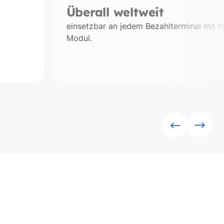
Überall weltweit
einsetzbar an jedem Bezahlterminal mit 
Modul.
Rückwärts
Vorwä