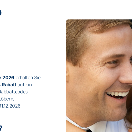
?
e 2026
erhalten Sie
 Rabatt
auf ein
 Rabbattcodes
töbern,
31.12.2026
?