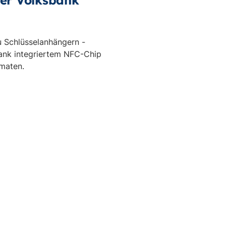
rer Volksbank
u Schlüsselanhängern -
Dank integriertem NFC-Chip
maten.