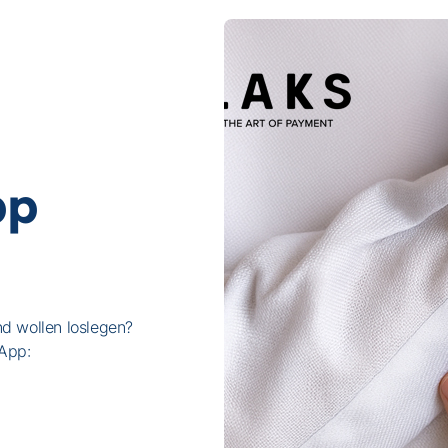
pp
nd wollen loslegen?
App: