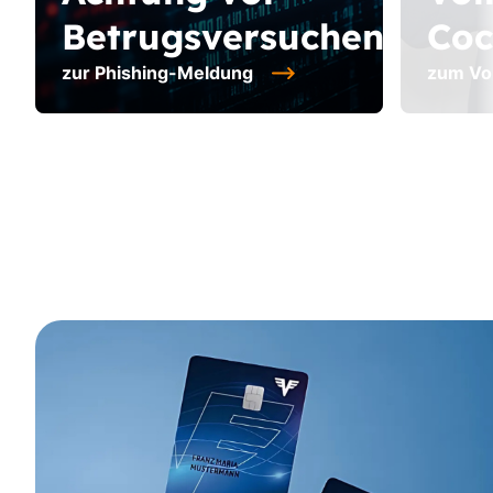
Betrugsversuchen
Coc
zur Phishing-Meldung
zum Vol