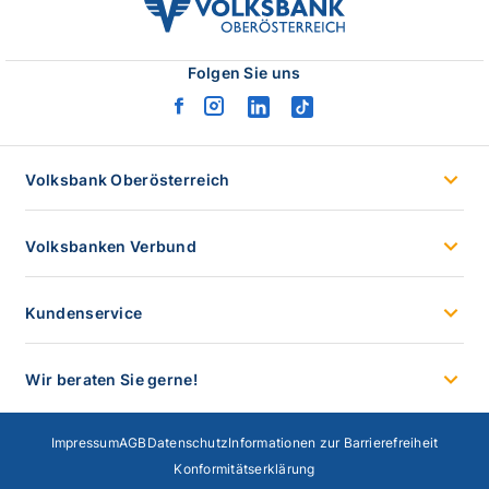
volksbank
ooe
logo
Folgen Sie uns
facebook
instagram
linkedin
tiktok
logo
logo
logo
logo
Volksbank Oberösterreich
Volksbanken Verbund
Kundenservice
Wir beraten Sie gerne!
Impressum
AGB
Datenschutz
Informationen zur Barrierefreiheit
Konformitätserklärung