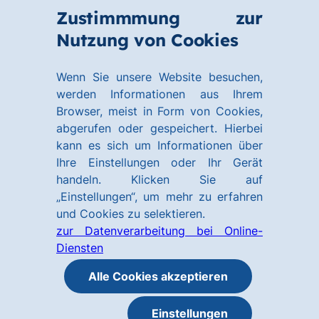
Zum
Zum
Zustimmmung zur
Hauptinhalt
Footer
Link
Nutzung von Cookies
Menü
springen
springen
zur
öffnen
Homepage
Wenn Sie unsere Website besuchen,
werden Informationen aus Ihrem
Browser, meist in Form von Cookies,
abgerufen oder gespeichert. Hierbei
kann es sich um Informationen über
Ihre Einstellungen oder Ihr Gerät
handeln. Klicken Sie auf
„Einstellungen“, um mehr zu erfahren
und Cookies zu selektieren.
zur Datenverarbeitung bei Online-
Diensten
Alle Cookies akzeptieren
Einstellungen