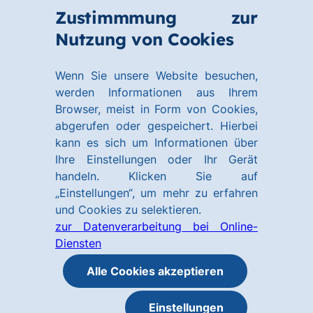
Zum
Zum
Zustimmmung zur
Hauptinhalt
Footer
Link
Nutzung von Cookies
Menü
springen
springen
zur
öffnen
Homepage
Wenn Sie unsere Website besuchen,
werden Informationen aus Ihrem
Browser, meist in Form von Cookies,
abgerufen oder gespeichert. Hierbei
kann es sich um Informationen über
Ihre Einstellungen oder Ihr Gerät
handeln. Klicken Sie auf
„Einstellungen“, um mehr zu erfahren
und Cookies zu selektieren.
zur Datenverarbeitung bei Online-
Diensten
Alle Cookies akzeptieren
Einstellungen