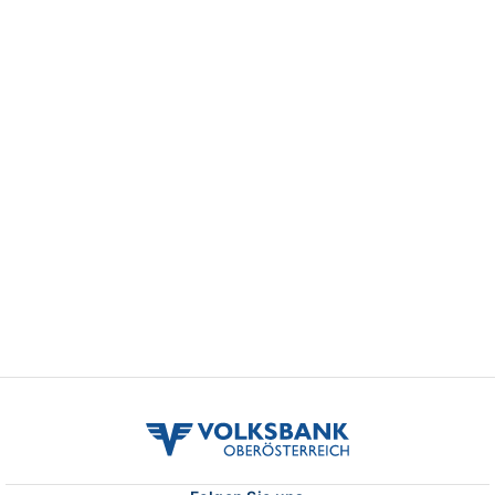
volksbank
ooe
logo