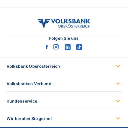
volksbank
ooe
logo
Folgen Sie uns
facebook
instagram
linkedin
tiktok
logo
logo
logo
logo
Volksbank Oberösterreich
Volksbanken Verbund
Kundenservice
Wir beraten Sie gerne!