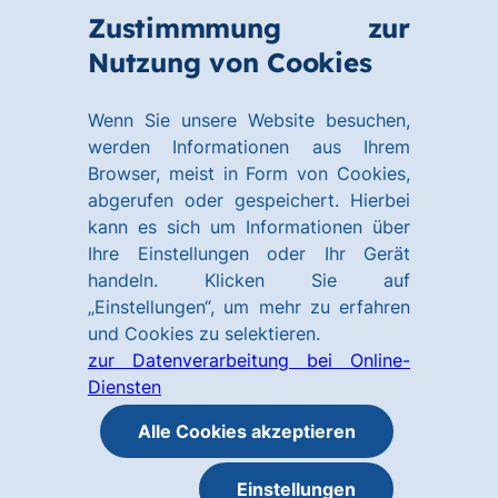
Zum
Zum
Zustimmmung zur
Hauptinhalt
Footer
Link
Nutzung von Cookies
Menü
springen
springen
zur
öffnen
Homepage
Wenn Sie unsere Website besuchen,
werden Informationen aus Ihrem
Browser, meist in Form von Cookies,
abgerufen oder gespeichert. Hierbei
kann es sich um Informationen über
Ihre Einstellungen oder Ihr Gerät
handeln. Klicken Sie auf
„Einstellungen“, um mehr zu erfahren
und Cookies zu selektieren.
zur Datenverarbeitung bei Online-
Diensten
Alle Cookies akzeptieren
Einstellungen